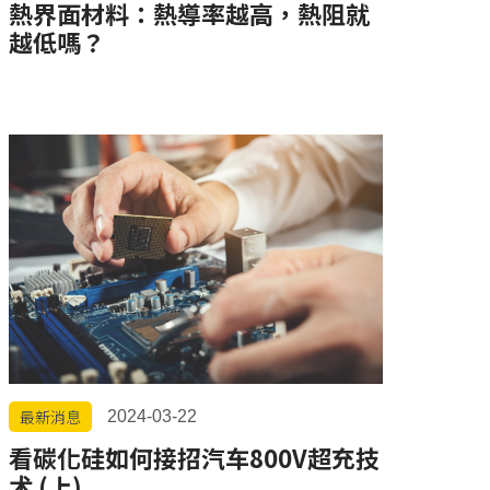
熱界面材料：熱導率越高，熱阻就
越低嗎？
最新消息
2024-03-22
看碳化硅如何接招汽车800V超充技
术 (上)